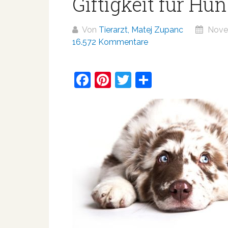
Giftigkeit für Hu
Von
Tierarzt, Matej Zupanc
Novem
16.572 Kommentare
Facebook
Pinterest
Twitter
Teilen