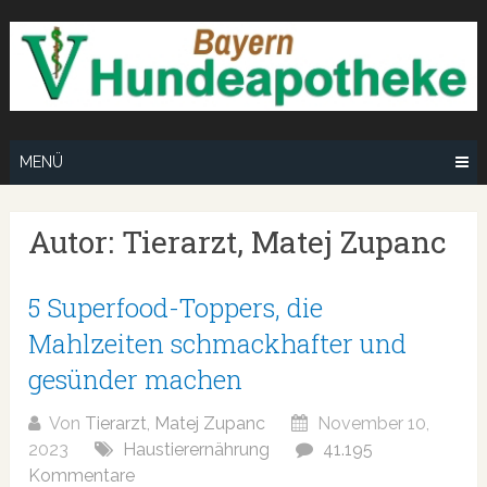
Zum
Inhalt
springen
MENÜ
Autor:
Tierarzt, Matej Zupanc
5 Superfood-Toppers, die
Mahlzeiten schmackhafter und
gesünder machen
Von
Tierarzt, Matej Zupanc
November 10,
2023
Haustierernährung
41.195
Kommentare