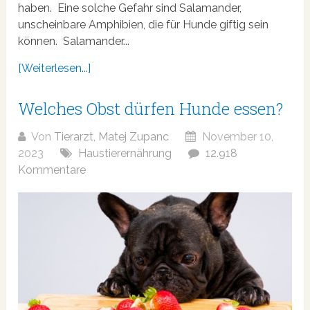
haben. Eine solche Gefahr sind Salamander,
unscheinbare Amphibien, die für Hunde giftig sein
können. Salamander...
[Weiterlesen...]
Welches Obst dürfen Hunde essen?
Von
Tierarzt, Matej Zupanc
November 10,
2023
Haustierernährung
12.918
Kommentare